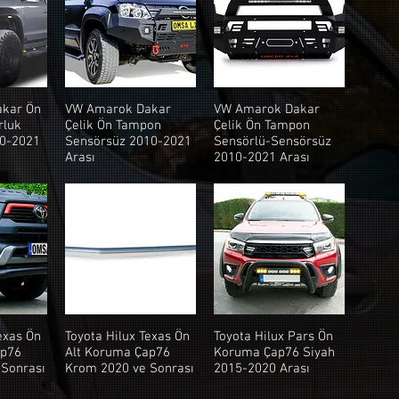
kar Ön
VW Amarok Dakar
VW Amarok Dakar
rluk
Çelik Ön Tampon
Çelik Ön Tampon
10-2021
Sensörsüz 2010-2021
Sensörlü-Sensörsüz
Arası
2010-2021 Arası
exas Ön
Toyota Hilux Texas Ön
Toyota Hilux Pars Ön
ap76
Alt Koruma Çap76
Koruma Çap76 Siyah
 Sonrası
Krom 2020 ve Sonrası
2015-2020 Arası