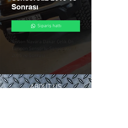
Sonrası
Sipariş hattı
Nissan Navara Dakar Çelik Ön
Tampon Sensörlü-Sensörsüz
2015 ve Sonrası
ABOUT US
In 2018, we gathered our 15 years of
tuning and modification experience in
the automotive industry under
Control Custom Garage.