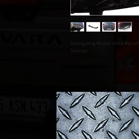
Ssangyong Musso Arka Korum
Sonrası