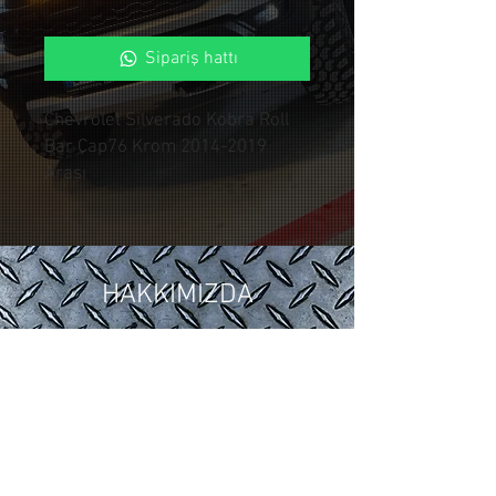
Sipariş hattı
Chevrolet Silverado Kobra Roll
Bar Çap76 Krom 2014-2019
Arası
HAKKIMIZDA
2018 yılında ,Otomotiv sektöründeki
15 yıllık tuning ve modifiye
tecrübelerimizi Control Custom
Garage bünyesinde topladık.
Araçlarınıza özel uygulamalarla siz
değerli müşterilerimize hizmet