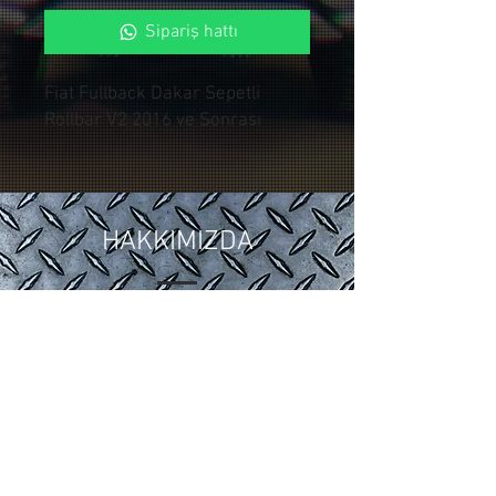
Sipariş hattı
Fiat Fullback Dakar Sepetli
Rollbar V2 2016 ve Sonrası
HAKKIMIZDA
2018 yılında ,Otomotiv sektöründeki
15 yıllık tuning ve modifiye
tecrübelerimizi Control Custom
Garage bünyesinde topladık.
Araçlarınıza özel uygulamalarla siz
değerli müşterilerimize hizmet
vermekteyiz.