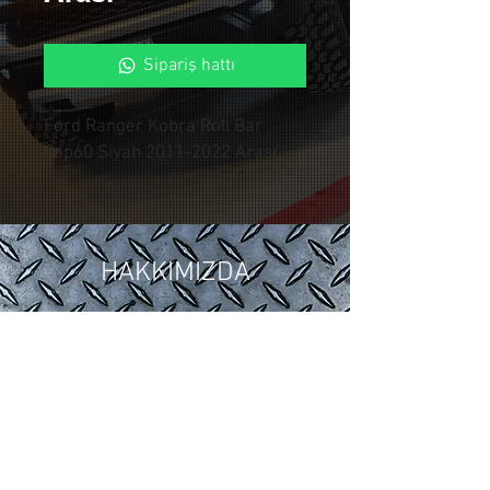
Sipariş hattı
Ford Ranger Kobra Roll Bar
Çap60 Siyah 2011-2022 Arası
HAKKIMIZDA
2018 yılında ,Otomotiv sektöründeki
15 yıllık tuning ve modifiye
tecrübelerimizi Control Custom
Garage bünyesinde topladık.
Araçlarınıza özel uygulamalarla siz
değerli müşterilerimize hizmet
vermekteyiz.