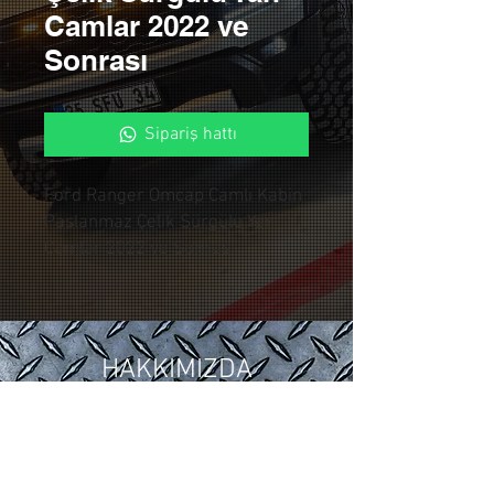
Camlar 2022 ve
Sonrası
Sipariş hattı
Ford Ranger Omcap Camlı Kabin
Paslanmaz Çelik Sürgülü Yan
Camlar 2022 ve Sonrası
HAKKIMIZDA
2018 yılında ,Otomotiv sektöründeki
15 yıllık tuning ve modifiye
tecrübelerimizi Control Custom