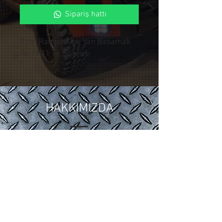
Sipariş hattı
Ford Ranger Opa Yan Basamak
Gri 2011 ve Sonrası
HAKKIMIZDA
2018 yılında ,Otomotiv sektöründeki
15 yıllık tuning ve modifiye
tecrübelerimizi Control Custom
Garage bünyesinde topladık.
Araçlarınıza özel uygulamalarla siz
değerli müşterilerimize hizmet
vermekteyiz.