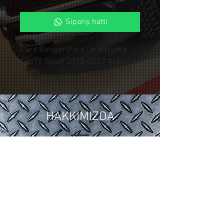
Sipariş hattı
Ford Ranger Pars Ön Koruma
Çap76 Siyah 2015-2022 Arası
HAKKIMIZDA
2018 yılında ,Otomotiv sektöründeki
15 yıllık tuning ve modifiye
tecrübelerimizi Control Custom
Garage bünyesinde topladık.
Araçlarınıza özel uygulamalarla siz
değerli müşterilerimize hizmet
vermekteyiz.