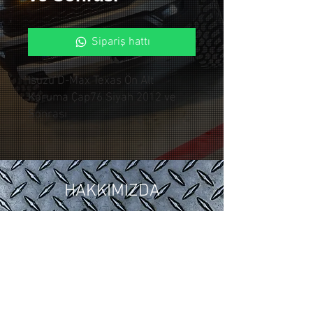
Sipariş hattı
Isuzu D-Max Texas Ön Alt
Koruma Çap76 Siyah 2012 ve
Sonrası
HAKKIMIZDA
2018 yılında ,Otomotiv sektöründeki
15 yıllık tuning ve modifiye
tecrübelerimizi Control Custom
Garage bünyesinde topladık.
Araçlarınıza özel uygulamalarla siz
değerli müşterilerimize hizmet