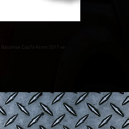
n Basamak Çap76 Krom 2017 ve
© CONTROL CUSTOM GARAGE
| Tüm Hakları Saklıdır.