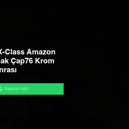
X-Class Amazon
ak Çap76 Krom
nrası
Sipariş hattı