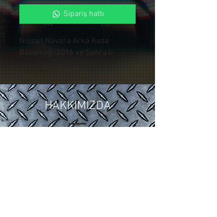
Sipariş hattı
Nissan Navara Arka Kasa
Basamağı 2016 ve Sonrası
HAKKIMIZDA
2018 yılında ,Otomotiv sektöründeki
15 yıllık tuning ve modifiye
tecrübelerimizi Control Custom
Garage bünyesinde topladık.
Araçlarınıza özel uygulamalarla siz
değerli müşterilerimize hizmet
vermekteyiz.