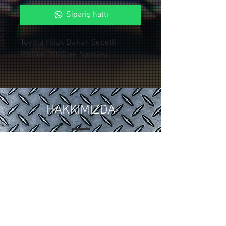
Sipariş hattı
Toyota Hilux Dakar Sepetli
Rollbar 2020 ve Sonrası
HAKKIMIZDA
2018 yılında ,Otomotiv sektöründeki
15 yıllık tuning ve modifiye
tecrübelerimizi Control Custom
Garage bünyesinde topladık.
Araçlarınıza özel uygulamalarla siz
değerli müşterilerimize hizmet
vermekteyiz.