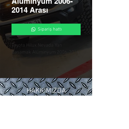
Alüminyum 2006-
2014 Arası
Sipariş hattı
Toyota Hilux Nevada Yan
Basamak Alüminyum 2006-2014
Arası
HAKKIMIZDA
2018 yılında ,Otomotiv sektöründeki
15 yıllık tuning ve modifiye
tecrübelerimizi Control Custom
Garage bünyesinde topladık.