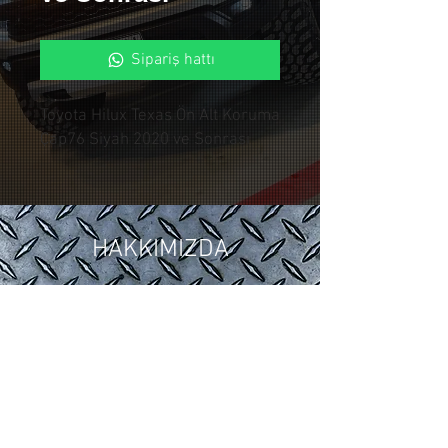
Sipariş hattı
Toyota Hilux Texas Ön Alt Koruma
Çap76 Siyah 2020 ve Sonrası
HAKKIMIZDA
2018 yılında ,Otomotiv sektöründeki
15 yıllık tuning ve modifiye
tecrübelerimizi Control Custom
Garage bünyesinde topladık.
Araçlarınıza özel uygulamalarla siz
değerli müşterilerimize hizmet
vermekteyiz.