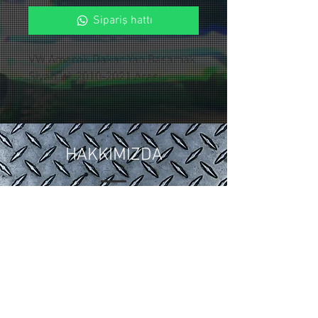
Sipariş hattı
VW Amarok Dakar Yan Basamak
Siyah V1 2010-2021 Arası
HAKKIMIZDA
2018 yılında ,Otomotiv sektöründeki
15 yıllık tuning ve modifiye
tecrübelerimizi Control Custom
Garage bünyesinde topladık.
Araçlarınıza özel uygulamalarla siz
değerli müşterilerimize hizmet
vermekteyiz.