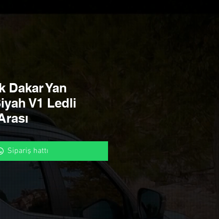
 Dakar Yan
yah V1 Ledli
Arası
Sipariş hattı