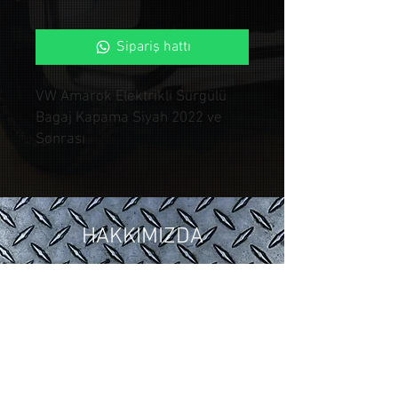
Sipariş hattı
VW Amarok Elektrikli Sürgülü
Bagaj Kapama Siyah 2022 ve
Sonrası
HAKKIMIZDA
2018 yılında ,Otomotiv sektöründeki
15 yıllık tuning ve modifiye
tecrübelerimizi Control Custom
Garage bünyesinde topladık.
Araçlarınıza özel uygulamalarla siz
değerli müşterilerimize hizmet