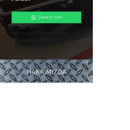
Sipariş hattı
VW Amarok Kobra Roll Bar
Çap60 Krom 2010-2021 Arası
HAKKIMIZDA
2018 yılında ,Otomotiv sektöründeki
15 yıllık tuning ve modifiye
tecrübelerimizi Control Custom
Garage bünyesinde topladık.
Araçlarınıza özel uygulamalarla siz
değerli müşterilerimize hizmet
vermekteyiz.