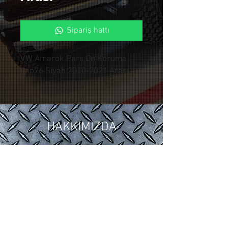
Sipariş hattı
VW Amarok Pars Ön Koruma
Çap76 Siyah 2010-2021 Arası
HAKKIMIZDA
2018 yılında ,Otomotiv sektöründeki
15 yıllık tuning ve modifiye
tecrübelerimizi Control Custom
Garage bünyesinde topladık.
Araçlarınıza özel uygulamalarla siz
değerli müşterilerimize hizmet
vermekteyiz.