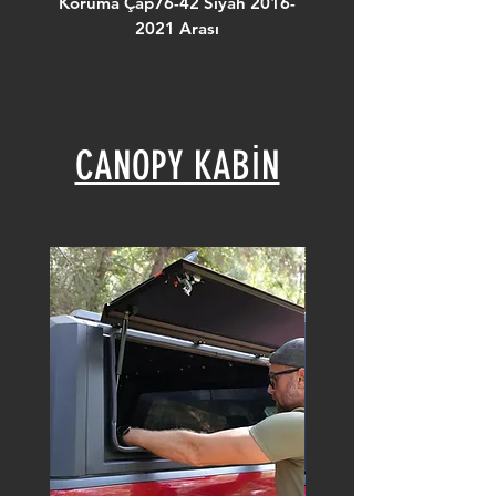
Koruma Çap76-42 Siyah 2016-
Koruma Çap76-42 Siya
2021 Arası
CANOPY KABİN