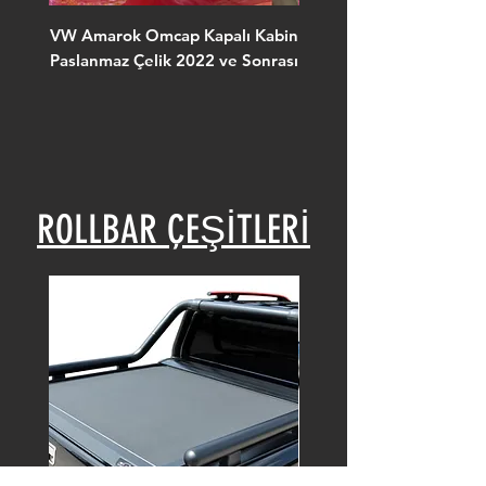
VW Amarok Omcap Kapalı Kabin
VW Amarok Omcap Caml
Paslanmaz Çelik 2022 ve Sonrası
Paslanmaz Çelik Sürgü
Camlar 2022 ve Son
ROLLBAR ÇEŞİTLERİ