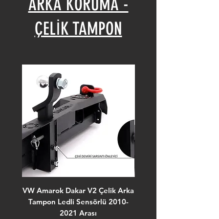
ARKA KORUMA -
ÇELİK TAMPON
VW Amarok Dakar V2 Çelik Arka
VW Amarok Dakar V2 Çe
Tampon Ledli Sensörlü 2010-
Tampon Ledli Kör Nokta
2021 Arası
Özel Tasarım 2022