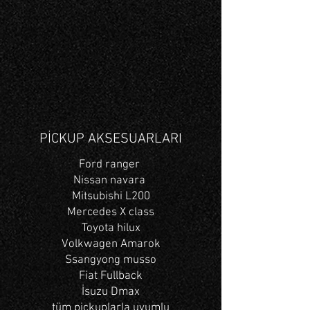
PİCKUP AKSESUARLARI
Ford ranger
Nissan navara
Mitsubishi L200
Mercedes X class
Toyota hilux
Volkwagen Amarok
Ssangyong musso
Fiat Fullback
İsuzu Dmax
tüm pickuplarla uyumlu