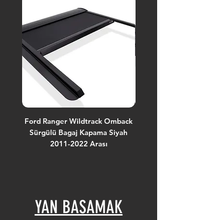
Ford Ranger Wildtrack Omback
Ford Ranger Raptor 
Sürgülü Bagaj Kapama Siyah
Sürgülü Bagaj Kapama
2011-2022 Arası
YAN BASAMAK