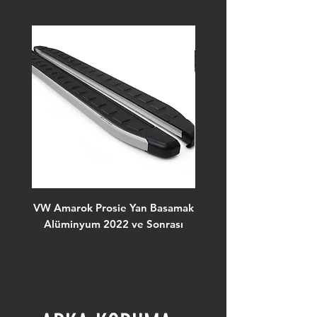
VW Amarok Prosie Yan Basamak
VW Amarok Proside
Alüminyum 2022 ve Sonrası
Basamak Siyah 2022 ve 