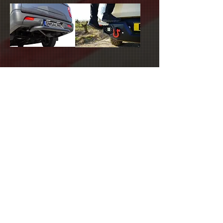
Ssangyong Musso
Nissan Navara
Arka Koruma
Dakar V2 Çelik Arka
Basamak Siyah
Tampon Ledli
Çap76 2019 ve
Sensörlü-
Sonrası
Sensörsüz 2015 ve
Sonras
Nissan Navara
Nissan Navara